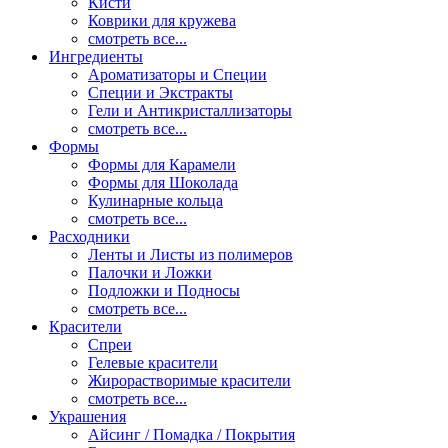
Кисти
Коврики для кружева
смотреть все...
Ингредиенты
Ароматизаторы и Специи
Специи и Экстракты
Гели и Антикристаллизаторы
смотреть все...
Формы
Формы для Карамели
Формы для Шоколада
Кулинарные кольца
смотреть все...
Расходники
Ленты и Листы из полимеров
Палочки и Ложки
Подложки и Подносы
смотреть все...
Красители
Спреи
Гелевые красители
Жирорастворимые красители
смотреть все...
Украшения
Айсинг / Помадка / Покрытия