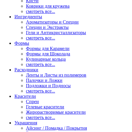
Кисти
Коврики для кружева
смотреть все...
Ингредиенты
Ароматизаторы и Специи
Специи и Экстракты
Гели и Антикристаллизаторы
смотреть все...
Формы
Формы для Карамели
Формы для Шоколада
Кулинарные кольца
смотреть все...
Расходники
Ленты и Листы из полимеров
Палочки и Ложки
Подложки и Подносы
смотреть все...
Красители
Спреи
Гелевые красители
Жирорастворимые красители
смотреть все...
Украшения
Айсинг / Помадка / Покрытия