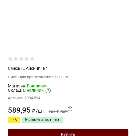
Смесь IL Айсинг 1кг
Смесь для приготовления айсинга
Магазин:
В наличии
СклаД:
В наличии
?
Артикул:
1994-594
589,95
?
/
шт.
₽
621
₽
/
шт.
- 4%
Экономия
31,05
₽
/
шт.
Купить