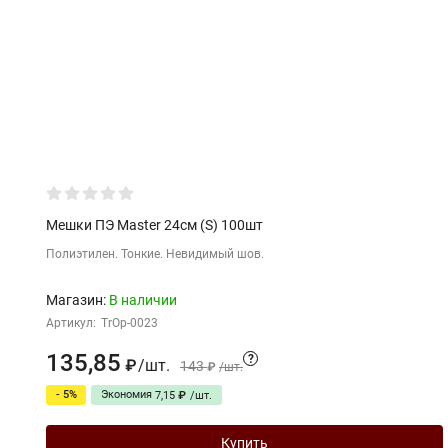
Мешки ПЭ Master 24см (S) 100шт
Полиэтилен. Тонкие. Невидимый шов.
Магазин:
В наличии
Артикул:
TrOp-0023
135,85
?
/
шт.
₽
143
₽
/
шт.
- 5%
Экономия
7,15
₽
/
шт.
Купить