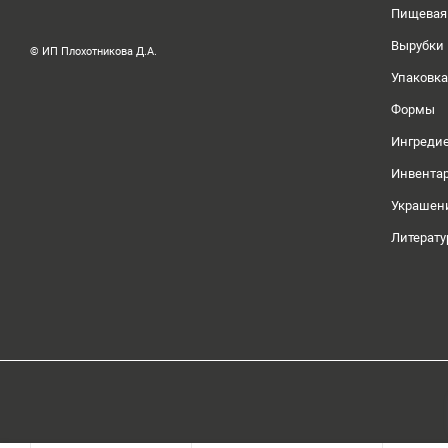
Пищевая
Вырубки
© ИП Плохотникова Д.А.
Упаковка
Формы
Ингреди
Инвента
Украшен
Литерату