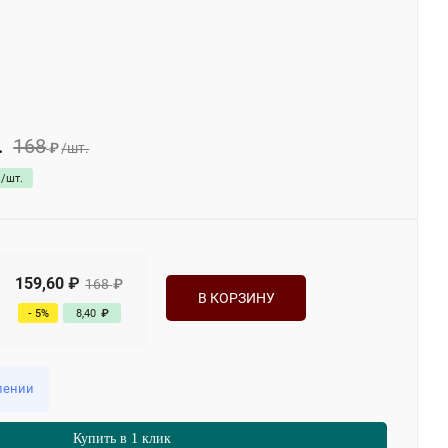
168
.
₽
/
шт.
/
шт.
159,60
₽
168
₽
В КОРЗИНУ
- 5%
8,40
₽
лении
Купить в 1 клик