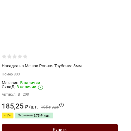
Насадка на Мешок Ровная Трубочка 8мм
Са
Номер 803
Бу
Магазин:
В наличии
СклаД:
В наличии
?
С
Артикул:
BT 208
185,25
3
?
/
шт.
₽
195
₽
/
шт.
- 5%
Экономия
9,75
₽
/
шт.
Купить