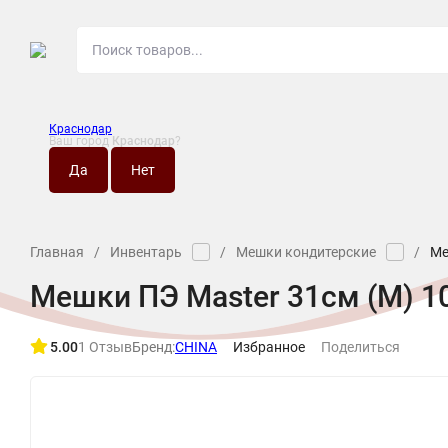
Краснодар
Ваш город
Краснодар
?
О МАГАЗИНЕ
НО
Главная
/
Инвентарь
/
Мешки кондитерские
/
Ме
Мешки ПЭ Master 31см (M) 1
5.00
1 Отзыв
Бренд:
CHINA
Избранное
Поделиться