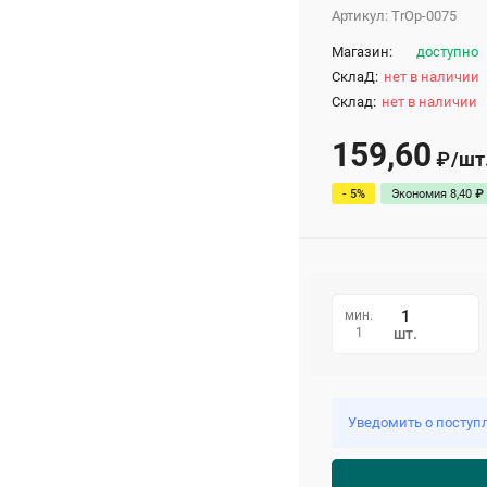
Артикул:
TrOp-0075
Магазин:
доступно
СклаД:
нет в наличии
Склад:
нет в наличии
159,60
/
шт
₽
- 5%
Экономия
8,40
₽
мин.
1
шт.
Уведомить о поступ