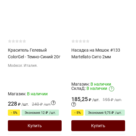
Краситель Гелевый
Насадка на Мешок #133
ColorGel - Темно-Синий 20г
Martellato Сито 2мм
Modecor. Италия.
Магазин:
В наличии
СклаД:
В наличии
?
Магазин:
В наличии
185,25
195
₽
/
шт.
₽
/
шт.
228
?
240
₽
/
шт.
₽
/
шт.
?
- 5%
Экономия
12
₽
/
шт.
- 5%
Экономия
9,75
₽
/
шт.
Купить
Купить