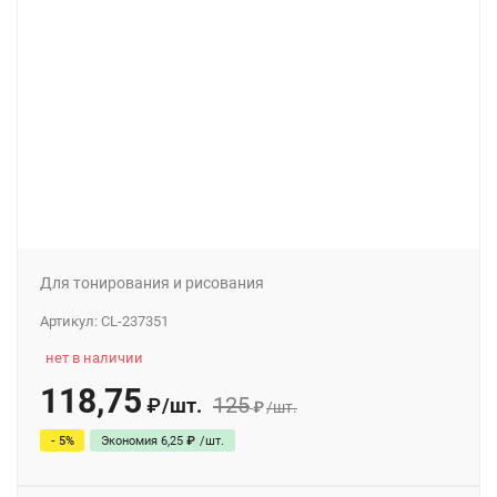
Для тонирования и рисования
Артикул:
CL-237351
нет в наличии
118,75
125
/
шт.
₽
₽
/
шт.
- 5%
Экономия
6,25
₽
/
шт.