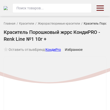
Главная
/
Красители
/
Жирорастворимые красители
/
Краситель Порошк
Краситель Порошковый жррс КондиPRO -
Renk Line №1 10г +
Оставить отзыв
Бренд:
КондиPro
Избранное