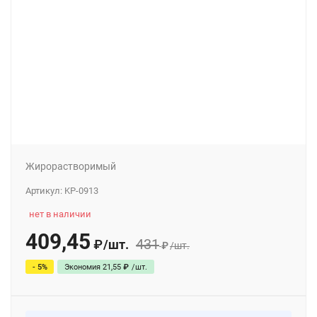
Жирорастворимый
Артикул:
KP-0913
нет в наличии
409,45
431
/
шт.
₽
₽
/
шт.
- 5%
Экономия
21,55
₽
/
шт.