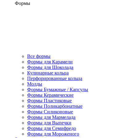
Формы
Все формы
Формы для Карамели
Формы для Шоколада
Кулинарные кольца
Перфорированные кольца
Молды
Формы Бумажные / Капсулы
Формы Керамические
Формы Пластиковые
Формы Поликарбонатные
Формы Силиконовые
Формы для Мармелада
Формы для Выпечки
Формы для Семифредо
Формы для Мороженого