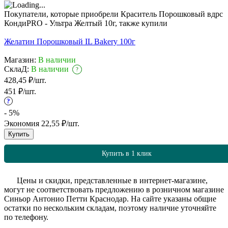
Покупатели, которые приобрели Краситель Порошковый вдрс
КондиPRO - Ультра Желтый 10г, также купили
Желатин Порошковый IL Bakery 100г
Магазин:
В наличии
СклаД:
В наличии
?
428,45
₽
/
шт.
451
₽
/
шт.
?
- 5%
Экономия
22,55
₽
/
шт.
Купить
Купить в 1 клик
?
Цены и скидки, представленные в интернет-магазине,
могут не соответствовать предложению в розничном магазине
Синьор Антонио Петти Краснодар. На сайте указаны общие
остатки по нескольким складам, поэтому наличие уточняйте
по телефону.