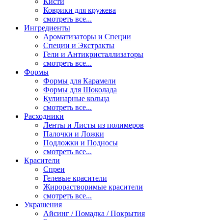
Кисти
Коврики для кружева
смотреть все...
Ингредиенты
Ароматизаторы и Специи
Специи и Экстракты
Гели и Антикристаллизаторы
смотреть все...
Формы
Формы для Карамели
Формы для Шоколада
Кулинарные кольца
смотреть все...
Расходники
Ленты и Листы из полимеров
Палочки и Ложки
Подложки и Подносы
смотреть все...
Красители
Спреи
Гелевые красители
Жирорастворимые красители
смотреть все...
Украшения
Айсинг / Помадка / Покрытия