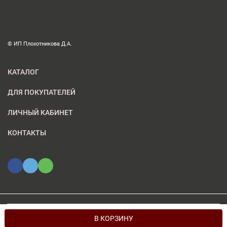
© ИП Плохотникова Д.А.
КАТАЛОГ
ДЛЯ ПОКУПАТЕЛЕЙ
ЛИЧНЫЙ КАБИНЕТ
КОНТАКТЫ
Мы используем файлы cookie, чтобы сайт был лучше для
© 2026 ИП Плохотникова Д.А.. Все права защищены
OK
В КОРЗИНУ
вас.