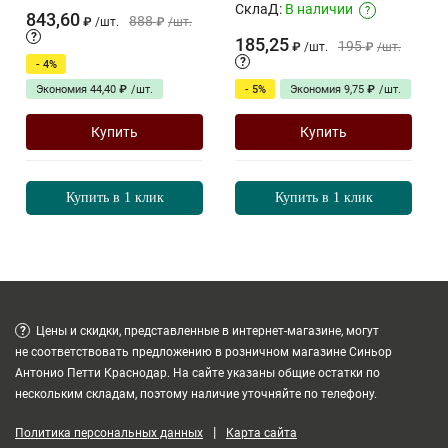
СклаД:
В наличии
?
843,60
888
₽
/
шт.
₽
/
шт.
?
185,25
195
₽
/
шт.
₽
/
шт.
?
- 4%
Экономия
44,40
₽
/
шт.
- 5%
Экономия
9,75
₽
/
шт.
Купить
Купить
Купить в 1 клик
Купить в 1 клик
?
Цены и скидки, представленные в интернет-магазине, могут
не соответствовать предложению в розничном магазине Синьор
Антонио Петти Краснодар. На сайте указаны общие остатки по
нескольким складам, поэтому наличие уточняйте по телефону.
|
Политика персональных данных
Карта сайта