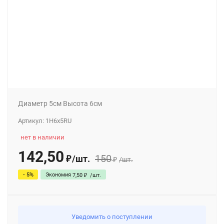
Диаметр 5см Высота 6см
Артикул:
1H6x5RU
нет в наличии
142,50
150
/
шт.
₽
₽
/
шт.
- 5%
Экономия
7,50
₽
/
шт.
Уведомить о поступлении