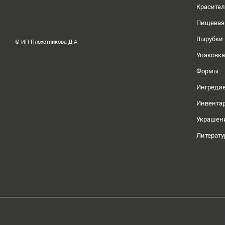
Красите
Пищевая
Вырубки
© ИП Плохотникова Д.А.
Упаковка
Формы
Ингреди
Инвента
Украшен
Литерату