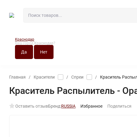
Краснодар
Ваш город
Краснодар
?
О МАГАЗИНЕ
НО
Главная
/
Красители
/
Спреи
/
Краситель Распыл
Краситель Распылитель - Ор
Оставить отзыв
Бренд:
RUSSIA
Избранное
Поделиться