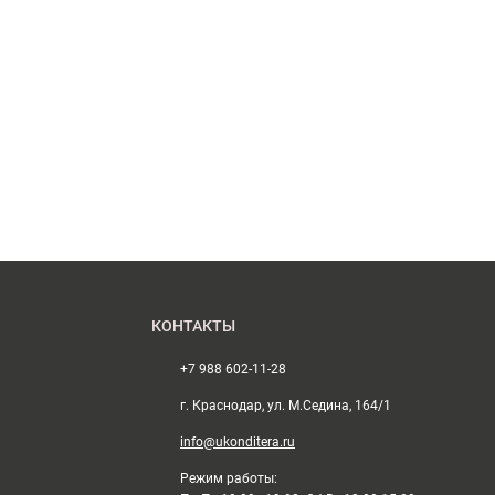
КОНТАКТЫ
+7 988 602-11-28
г. Краснодар, ул. М.Седина, 164/1
info@ukonditera.ru
Режим работы: