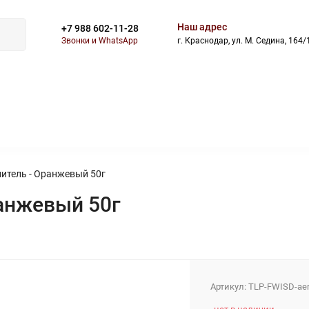
Наш адрес
+7 988 602-11-28
Звонки и WhatsApp
г. Краснодар, ул. М. Седина, 164/
ВОСТИ
БЛОГ
СКИДКИ
АКЦИИ
ОПЛАТА
ДОСТАВ
итель - Оранжевый 50г
анжевый 50г
Артикул:
TLP-FWISD-aer