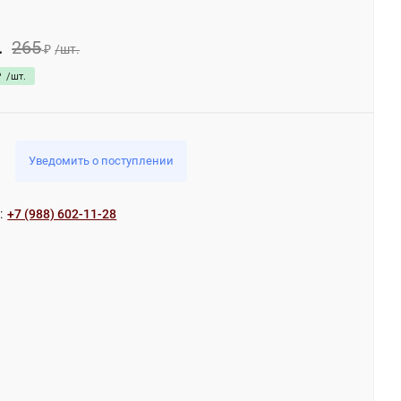
265
.
₽
/
шт.
₽
/
шт.
Уведомить о поступлении
:
+7 (988) 602-11-28