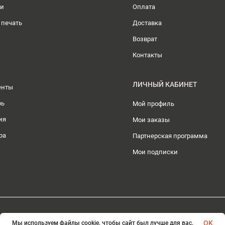
ли
Оплата
 печать
Доставка
Возврат
Контакты
ЛИЧНЫЙ КАБИНЕТ
енты
рь
Мой профиль
ия
Мои заказы
ра
Партнерская программа
Мои подписки
© 2026 ИП Плохотникова Д.А.. Все права защищены
OK
Мы используем файлы cookie, чтобы сайт был лучше для вас.