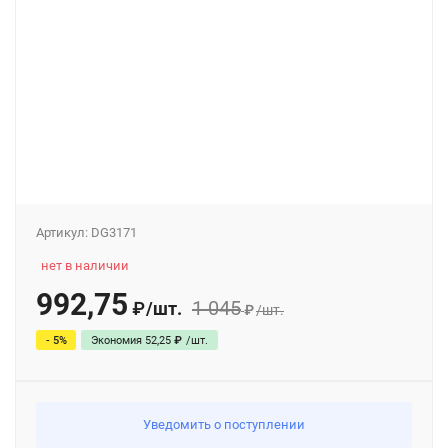
Артикул:
DG3171
нет в наличии
992,75
1 045
/
шт.
₽
₽
/
шт.
- 5%
Экономия
52,25
₽
/
шт.
Уведомить о поступлении