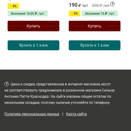
190
?
200
₽
/
шт.
₽
/
шт.
- 5%
Экономия
16,55
₽
/
шт.
- 5%
Экономия
10
₽
/
шт.
Купить
Купить
Купить в 1 клик
Купить в 1 клик
?
Цены и скидки, представленные в интернет-магазине, могут
не соответствовать предложению в розничном магазине Синьор
Антонио Петти Краснодар. На сайте указаны общие остатки по
нескольким складам, поэтому наличие уточняйте по телефону.
|
Политика персональных данных
Карта сайта