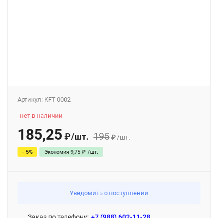
Артикул:
KFT-0002
нет в наличии
185,25
195
/
шт.
₽
₽
/
шт.
- 5%
Экономия
9,75
₽
/
шт.
Уведомить о поступлении
Заказ по телефону:
+7 (988) 602-11-28