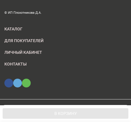
© ИП Плохотникова Д.А.
КАТАЛОГ
ДЛЯ ПОКУПАТЕЛЕЙ
ЛИЧНЫЙ КАБИНЕТ
КОНТАКТЫ
Мы используем файлы cookie, чтобы сайт был лучше для
© 2026 ИП Плохотникова Д.А.. Все права защищены
OK
В КОРЗИНУ
вас.