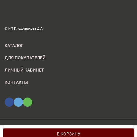
© ИП Плохотникова Д.А.
КАТАЛОГ
ДЛЯ ПОКУПАТЕЛЕЙ
ЛИЧНЫЙ КАБИНЕТ
КОНТАКТЫ
Мы используем файлы cookie, чтобы сайт был лучше для
© 2026 ИП Плохотникова Д.А.. Все права защищены
OK
В КОРЗИНУ
вас.