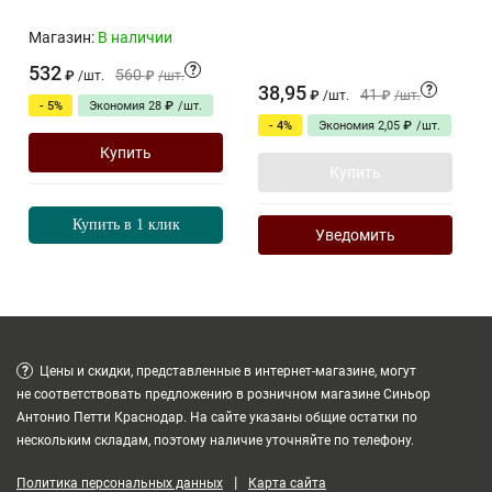
Магазин:
В наличии
532
?
560
₽
/
шт.
₽
/
шт.
38,95
?
41
₽
/
шт.
₽
/
шт.
- 5%
Экономия
28
₽
/
шт.
- 4%
Экономия
2,05
₽
/
шт.
Купить
Купить
Купить в 1 клик
Уведомить
?
Цены и скидки, представленные в интернет-магазине, могут
не соответствовать предложению в розничном магазине Синьор
Антонио Петти Краснодар. На сайте указаны общие остатки по
нескольким складам, поэтому наличие уточняйте по телефону.
|
Политика персональных данных
Карта сайта