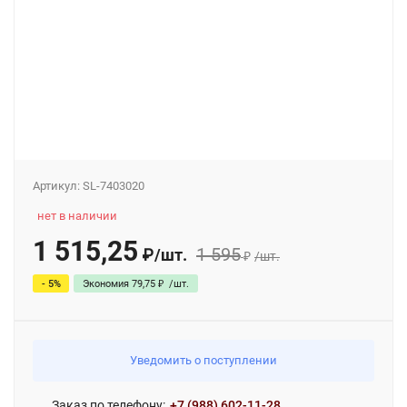
Артикул:
SL-7403020
нет в наличии
1 515,25
1 595
₽
/
шт.
₽
/
шт.
- 5%
Экономия
79,75
₽
/
шт.
Уведомить о поступлении
Заказ по телефону:
+7 (988) 602-11-28