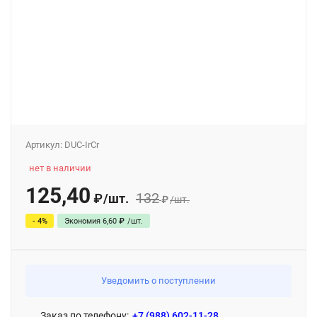
Артикул:
DUC-IrCr
нет в наличии
125,40
132
/
шт.
₽
₽
/
шт.
- 4%
Экономия
6,60
₽
/
шт.
Уведомить о поступлении
Заказ по телефону:
+7 (988) 602-11-28