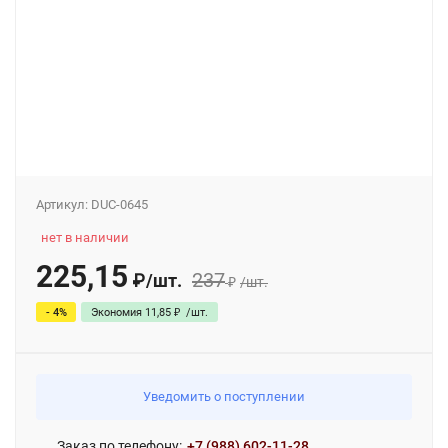
Артикул:
DUC-0645
нет в наличии
225,15
237
₽
/
шт.
₽
/
шт.
- 4%
Экономия
11,85
₽
/
шт.
Уведомить о поступлении
Заказ по телефону:
+7 (988) 602-11-28