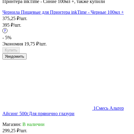
Принтера inkTime - Синие 100мл +, также купили
Чернила Пищевые для Принтера inkTime - Черные 100мл +
375,25
₽
/
шт.
395
₽
/
шт.
?
- 5%
Экономия
19,75
₽
/
шт.
Купить
Уведомить
1
Смесь Альтер
Айсинг 500г
Для прянично глазури
Магазин:
В наличии
299,25
₽
/
шт.