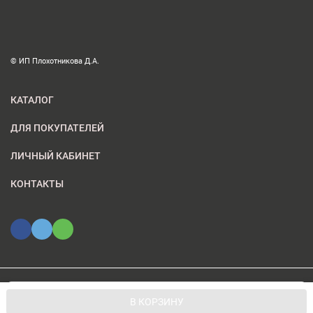
© ИП Плохотникова Д.А.
КАТАЛОГ
ДЛЯ ПОКУПАТЕЛЕЙ
ЛИЧНЫЙ КАБИНЕТ
КОНТАКТЫ
Мы используем файлы cookie, чтобы сайт был лучше для
© 2026 ИП Плохотникова Д.А.. Все права защищены
OK
В КОРЗИНУ
вас.