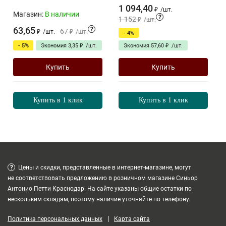
1 094,40
₽
/
шт.
Магазин:
В наличии
?
1 152
₽
/
шт.
63,65
?
67
₽
/
шт.
₽
/
шт.
- 4%
- 5%
Экономия
3,35
₽
/
шт.
Экономия
57,60
₽
/
шт.
Купить
Купить
Купить в 1 клик
Купить в 1 клик
?
Цены и скидки, представленные в интернет-магазине, могут
не соответствовать предложению в розничном магазине Синьор
Антонио Петти Краснодар. На сайте указаны общие остатки по
нескольким складам, поэтому наличие уточняйте по телефону.
|
Политика персональных данных
Карта сайта