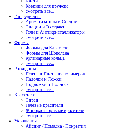
Кисти
Коврики для кружева
смотреть все...
Ингредиенты
Ароматизаторы и Специи
Специи и Экстракты
Гели и Антикристаллизаторы
смотреть все...
Формы
Формы для Карамели
Формы для Шоколада
Кулинарные кольца
смотреть все...
Расходники
Ленты и Листы из полимеров
Палочки и Ложки
Подложки и Подносы
смотреть все...
Красители
Спреи
Гелевые красители
Жирорастворимые красители
смотреть все...
Украшения
Айсинг / Помадка / Покрытия