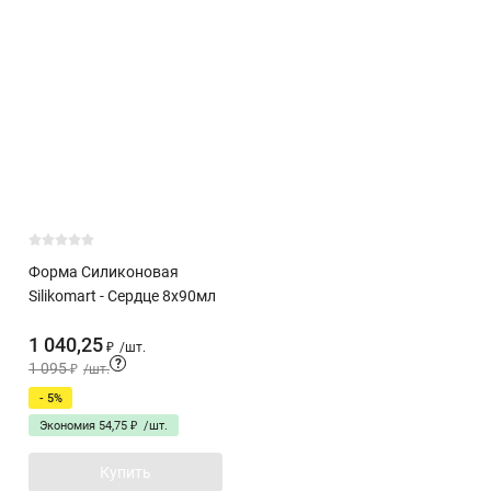
Форма Силиконовая
Silikomart - Сердце 8х90мл
1 040,25
₽
/
шт.
?
1 095
₽
/
шт.
- 5%
Экономия
54,75
₽
/
шт.
Купить