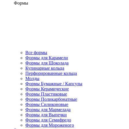
Формы
Все формы
Формы для Карамели
Формы для Шоколада
Кулинарные кольца
Перфорированные кольца
Молды
Формы Бумажные / Капсулы
Формы Керамические
Формы Пластиковые
Формы Поликарбонатные
Формы Силиконовые
Формы для Мармелада
Формы для Выпечки
Формы для Семифредо
Формы для Мороженого