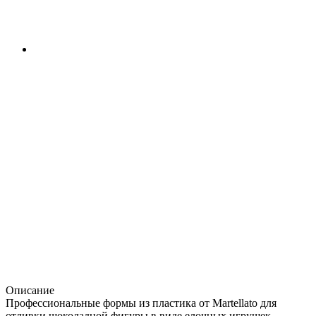
Описание
Профессиональные формы из пластика от Martellato для
отливки шоколадной фигуры в виде елочных игрушек —