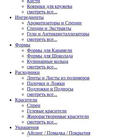
Кисти
Коврики для кружева
смотреть все...
Ингредиенты
Ароматизаторы и Специи
Специи и Экстракты
Гели и Антикристаллизаторы
смотреть все...
Формы
Формы для Карамели
Формы для Шоколада
Кулинарные кольца
смотреть все...
Расходники
Ленты и Листы из полимеров
Палочки и Ложки
Подложки и Подносы
смотреть все...
Красители
Спреи
Гелевые красители
Жирорастворимые красители
смотреть все...
Украшения
Айсинг / Помадка / Покрытия