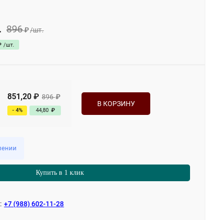
896
.
₽
/
шт.
₽
/
шт.
851,20
₽
896
₽
В КОРЗИНУ
- 4%
44,80
₽
лении
Купить в 1 клик
:
+7 (988) 602-11-28