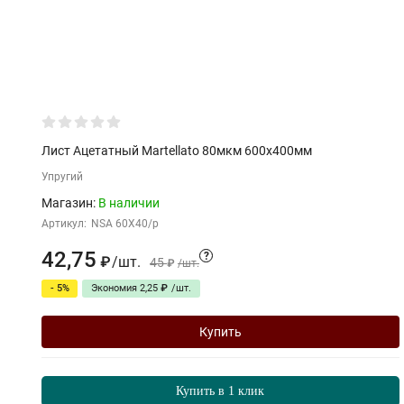
Лист Ацетатный Martellato 80мкм 600х400мм
Упругий
Магазин:
В наличии
Артикул:
NSA 60X40/p
42,75
?
/
шт.
₽
45
₽
/
шт.
- 5%
Экономия
2,25
₽
/
шт.
Купить
Купить в 1 клик