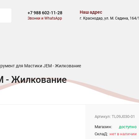
Наш адрес
+7 988 602-11-28
Звонки и WhatsApp
г. Краснодар, ул. М. Седина, 164/
И
БЛОГ
СКИДКИ
АКЦИИ
ОПЛАТА
ДОСТАВКА
румент для Мастики JEM - Жилкование
M - Жилкование
Артикул:
TL09J030-01
Магазин:
доступно
СклаД:
нет в наличии