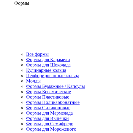
Формы
Все формы
Формы для Карамели
Формы для Шоколада
Кулинарные кольца
Перфорированные кольца
Молды
Формы Бумажные / Капсулы
Формы Керамические
Формы Пластиковые
Формы Поликарбонатные
Формы Силиконовые
Формы для Мармелада
Формы для Выпечки
Формы для Семифредо
Формы для Мороженого