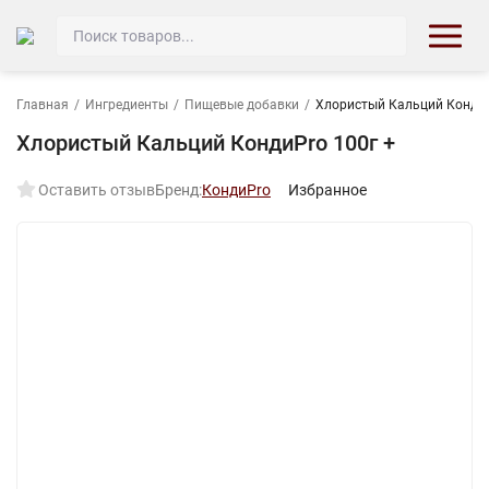
Главная
/
Ингредиенты
/
Пищевые добавки
/
Хлористый Кальций КондиP
Хлористый Кальций КондиPro 100г +
Оставить отзыв
Бренд:
КондиPro
Избранное