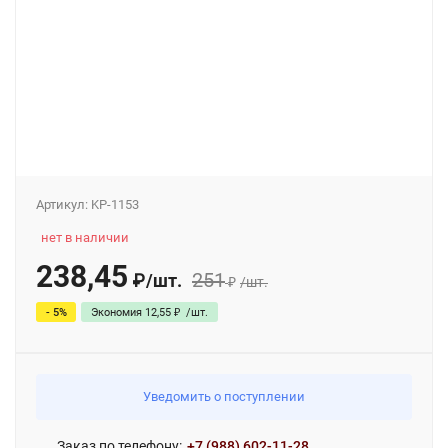
Артикул:
KP-1153
нет в наличии
238,45
251
₽
/
шт.
₽
/
шт.
- 5%
Экономия
12,55
₽
/
шт.
Уведомить о поступлении
Заказ по телефону:
+7 (988) 602-11-28