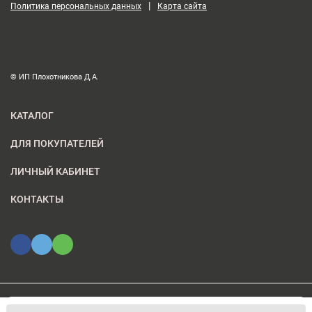
|
Политика персональных данных
Карта сайта
© ИП Плохотникова Д.А.
КАТАЛОГ
ДЛЯ ПОКУПАТЕЛЕЙ
ЛИЧНЫЙ КАБИНЕТ
КОНТАКТЫ
Мы используем файлы cookie, чтобы сайт был лучше для
© 2026 ИП Плохотникова Д.А.. Все права защищены