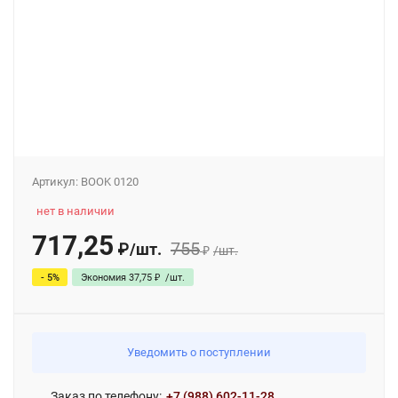
Артикул:
BOOK 0120
нет в наличии
717,25
755
₽
/
шт.
₽
/
шт.
- 5%
Экономия
37,75
₽
/
шт.
Уведомить о поступлении
Заказ по телефону:
+7 (988) 602-11-28