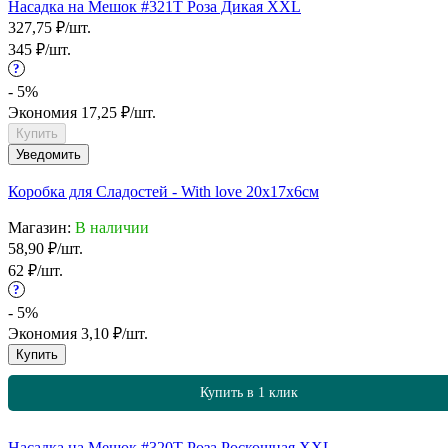
Насадка на Мешок #321T Роза Дикая XXL
327,75
₽
/
шт.
345
₽
/
шт.
?
- 5%
Экономия
17,25
₽
/
шт.
Купить
Уведомить
Коробка для Сладостей - With love 20х17х6см
Магазин:
В наличии
58,90
₽
/
шт.
62
₽
/
шт.
?
- 5%
Экономия
3,10
₽
/
шт.
Купить
Купить в 1 клик
Насадка на Мешок #320T Роза Роскошная XXL