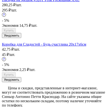
280,25
₽
/
шт.
295
₽
/
шт.
?
- 5%
Экономия
14,75
₽
/
шт.
Купить
Уведомить
Коробка для Сладостей - Будь счастлива 20х17х6см
42,75
₽
/
шт.
45
₽
/
шт.
?
- 5%
Экономия
2,25
₽
/
шт.
Купить
Уведомить
?
Цены и скидки, представленные в интернет-магазине,
могут не соответствовать предложению в розничном магазине
Синьор Антонио Петти Краснодар. На сайте указаны общие
остатки по нескольким складам, поэтому наличие уточняйте
по телефону.