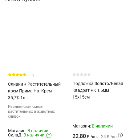
2
Подложка Золото/Белая
Сливки + Раститетельный
Квадрат РК 1,5мм
крем Прима НатКрем
15х15см
35,7% 1л
Итальянская смесь
растительных и животных
сливок
Магазин:
В наличии
Магазин:
В наличии
СклаД:
В наличии
22,80
?
?
24
₽
/
шт.
₽
/
шт.