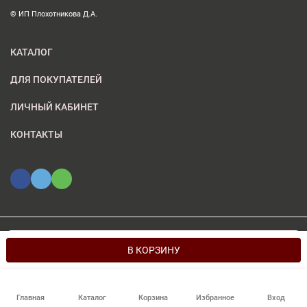
© ИП Плохотникова Д.А.
КАТАЛОГ
ДЛЯ ПОКУПАТЕЛЕЙ
ЛИЧНЫЙ КАБИНЕТ
КОНТАКТЫ
Мы используем файлы cookie, чтобы сайт был лучше для
© 2026 ИП Плохотникова Д.А.. Все права защищены
OK
В КОРЗИНУ
вас.
Главная
Каталог
Корзина
Избранное
Вход