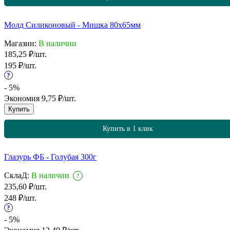
Молд Силиконовый - Мишка 80х65мм
Магазин:
В наличии
185,25
₽
/
шт.
195
₽
/
шт.
?
- 5%
Экономия
9,75
₽
/
шт.
Купить
Купить в 1 клик
Глазурь ФБ - Голубая 300г
СклаД:
В наличии
?
235,60
₽
/
шт.
248
₽
/
шт.
?
- 5%