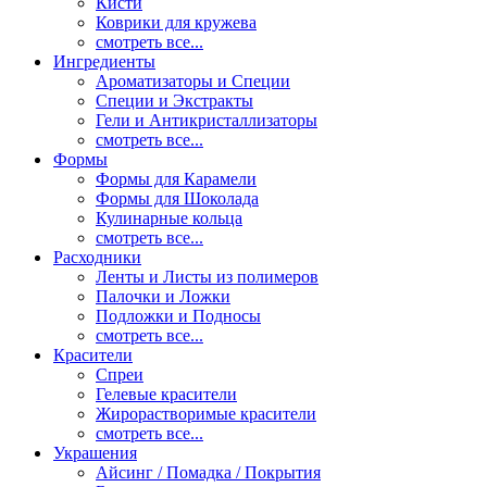
Кисти
Коврики для кружева
смотреть все...
Ингредиенты
Ароматизаторы и Специи
Специи и Экстракты
Гели и Антикристаллизаторы
смотреть все...
Формы
Формы для Карамели
Формы для Шоколада
Кулинарные кольца
смотреть все...
Расходники
Ленты и Листы из полимеров
Палочки и Ложки
Подложки и Подносы
смотреть все...
Красители
Спреи
Гелевые красители
Жирорастворимые красители
смотреть все...
Украшения
Айсинг / Помадка / Покрытия