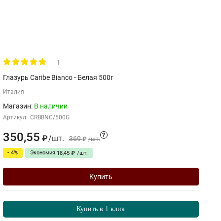
1
Глазурь Caribe Bianco - Белая 500г
С
Италия
Магазин:
В наличии
Артикул:
CRBBNC/500G
Ар
350,55
?
/
шт.
₽
369
₽
/
шт.
3
- 4%
Экономия
18,45
₽
/
шт.
Купить
Купить в 1 клик