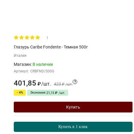
1
Глазурь Caribe Fondente - Темная 500г
Италия
Магазин:
В наличии
Артикул:
CRBFND/500G
401,85
?
/
шт.
₽
423
₽
/
шт.
- 4%
Экономия
21,15
₽
/
шт.
Купить
Купить в 1 клик