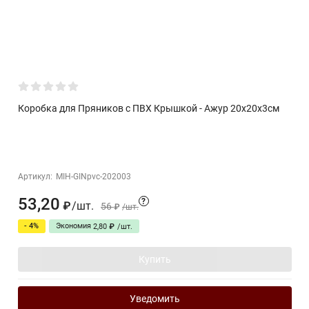
Коробка для Пряников с ПВХ Крышкой - Ажур 20х20х3см
Артикул:
MIH-GINpvc-202003
53,20
?
/
шт.
₽
56
₽
/
шт.
- 4%
Экономия
2,80
₽
/
шт.
Купить
Уведомить