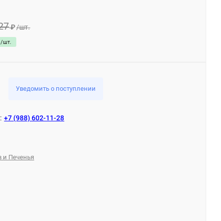
27
₽
/
шт.
/
шт.
Уведомить о поступлении
:
+7 (988) 602-11-28
в и Печенья