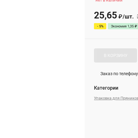
нет в наличии
25,65
/
шт.
₽
- 5%
Экономия
1,35
₽
В КОРЗИНУ
Заказ по телефону
Категории
Упаковка для Прянико