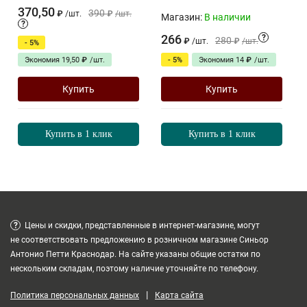
370,50
390
₽
/
шт.
₽
/
шт.
Магазин:
В наличии
?
266
?
280
₽
/
шт.
₽
/
шт.
- 5%
Экономия
19,50
₽
/
шт.
- 5%
Экономия
14
₽
/
шт.
Купить
Купить
Купить в 1 клик
Купить в 1 клик
?
Цены и скидки, представленные в интернет-магазине, могут
не соответствовать предложению в розничном магазине Синьор
Антонио Петти Краснодар. На сайте указаны общие остатки по
нескольким складам, поэтому наличие уточняйте по телефону.
|
Политика персональных данных
Карта сайта