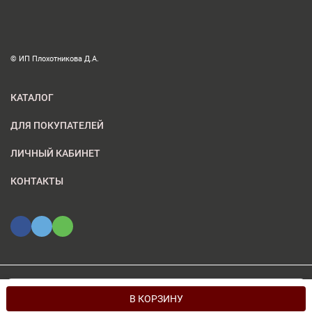
© ИП Плохотникова Д.А.
КАТАЛОГ
ДЛЯ ПОКУПАТЕЛЕЙ
ЛИЧНЫЙ КАБИНЕТ
КОНТАКТЫ
Мы используем файлы cookie, чтобы сайт был лучше для
© 2026 ИП Плохотникова Д.А.. Все права защищены
OK
В КОРЗИНУ
вас.