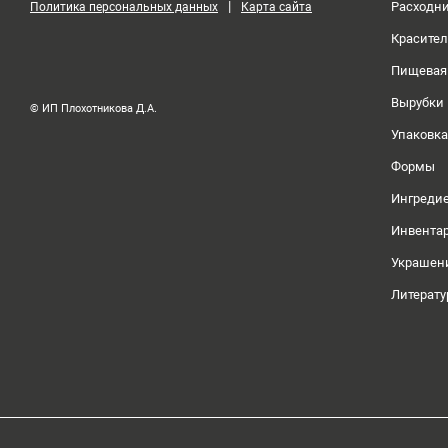
|
Расходн
Политика персональных данных
Карта сайта
Красите
Пищевая
Вырубки
© ИП Плохотникова Д.А.
Упаковка
Формы
Ингреди
Инвента
Украшен
Литерату