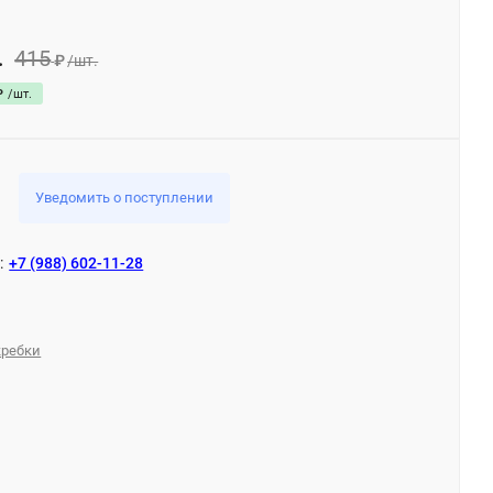
415
.
₽
/
шт.
₽
/
шт.
Уведомить о поступлении
:
+7 (988) 602-11-28
кребки