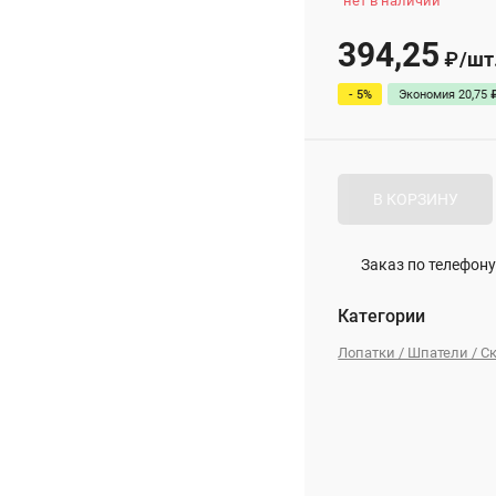
нет в наличии
394,25
/
шт
₽
- 5%
Экономия
20,75
В КОРЗИНУ
Заказ по телефону
Категории
Лопатки / Шпатели / С