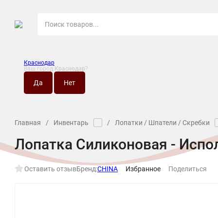
Краснодар
Ваш город
Краснодар
?
О МАГАЗИНЕ
НО
Главная
/
Инвентарь
/
Лопатки / Шпатели / Скребки
Лопатка Силиконовая - Испо
Оставить отзыв
Бренд:
CHINA
Избранное
Поделиться