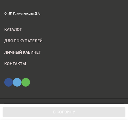
© ИП Плохотникова Д.А.
КАТАЛОГ
ДЛЯ ПОКУПАТЕЛЕЙ
ЛИЧНЫЙ КАБИНЕТ
КОНТАКТЫ
Мы используем файлы cookie, чтобы сайт был лучше для
© 2026 ИП Плохотникова Д.А.. Все права защищены
OK
В КОРЗИНУ
вас.