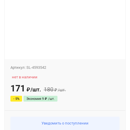
Артикул:
SL-4593542
нет в наличии
171
180
/
шт.
₽
₽
/
шт.
- 5%
Экономия
9
₽
/
шт.
Уведомить о поступлении