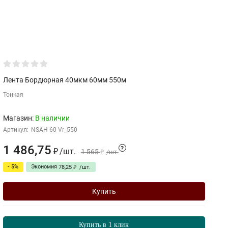
Лента Бордюрная 40мкм 60мм 550м
Б
Тонкая
Магазин:
В наличии
М
Артикул:
NSAH 60 Vr_550
Ар
1 486,75
5
?
/
шт.
₽
1 565
₽
/
шт.
- 5%
Экономия
78,25
₽
/
шт.
Купить
Купить в 1 клик