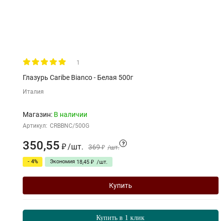
1
Глазурь Caribe Bianco - Белая 500г
Италия
Магазин:
В наличии
Артикул:
CRBBNC/500G
350,55
?
/
шт.
₽
369
₽
/
шт.
- 4%
Экономия
18,45
₽
/
шт.
Купить
Купить в 1 клик