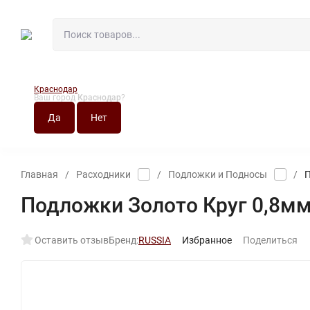
Краснодар
Ваш город
Краснодар
?
О МАГАЗИНЕ
НО
Главная
/
Расходники
/
Подложки и Подносы
/
П
Подложки Золото Круг 0,8м
Оставить отзыв
Бренд:
RUSSIA
Избранное
Поделиться