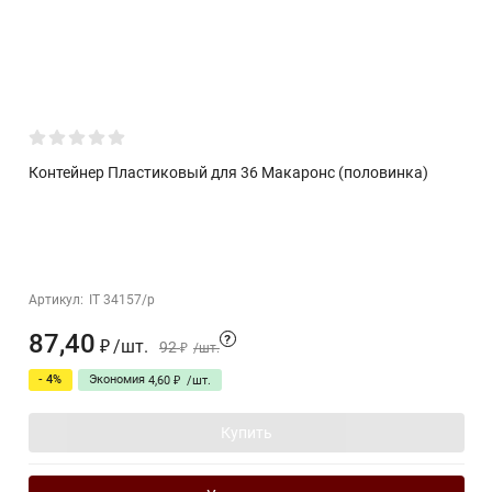
Контейнер Пластиковый для 36 Макаронс (половинка)
Артикул:
IT 34157/p
87,40
?
/
шт.
₽
92
₽
/
шт.
- 4%
Экономия
4,60
₽
/
шт.
Купить