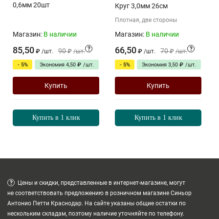
0,6мм 20шт
Круг 3,0мм 26см
Плотная, две стороны
Магазин:
В наличии
Магазин:
В наличии
85,50
66,50
?
?
90
70
₽
/
шт.
₽
/
шт.
₽
/
шт.
₽
/
шт.
- 5%
Экономия
- 5%
Экономия
4,50
₽
/
шт.
3,50
₽
/
шт.
Купить
Купить
Купить в 1 клик
Купить в 1 клик
?
Цены и скидки, представленные в интернет-магазине, могут
не соответствовать предложению в розничном магазине Синьор
Антонио Петти Краснодар. На сайте указаны общие остатки по
нескольким складам, поэтому наличие уточняйте по телефону.