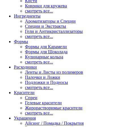
Кисти
Коврики для кружева
смотреть все...
Ингредиенты
Ароматизаторы и Специи
Специи и Экстракты
Гели и Антикристаллизаторы
смотреть все...
Формы
Формы для Карамели
Формы для Шоколада
Кулинарные кольца
смотреть все...
Расходники
Ленты и Листы из полимеров
Палочки и Ложки
Подложки и Подносы
смотреть все...
Красители
Спреи
Гелевые красители
Жирорастворимые красители
смотреть все...
Украшения
Айсинг / Помадка / Покрытия