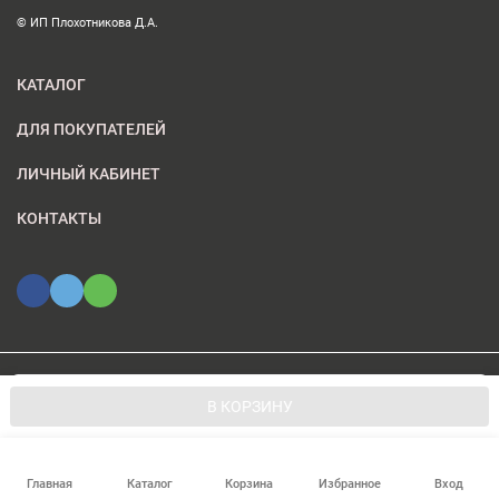
© ИП Плохотникова Д.А.
КАТАЛОГ
ДЛЯ ПОКУПАТЕЛЕЙ
ЛИЧНЫЙ КАБИНЕТ
КОНТАКТЫ
Мы используем файлы cookie, чтобы сайт был лучше для
© 2026 ИП Плохотникова Д.А.. Все права защищены
OK
В КОРЗИНУ
вас.
Главная
Каталог
Корзина
Избранное
Вход