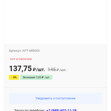
Артикул:
KPT-МФ003
нет в наличии
137,75
145
/
шт.
₽
₽
/
шт.
- 5%
Экономия
7,25
₽
/
шт.
Уведомить о поступлении
Заказ по телефону:
+7 (988) 602-11-28