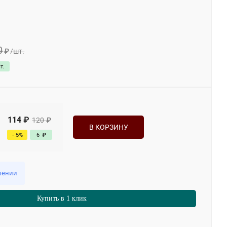
0
₽
/
шт.
т.
114
₽
120
₽
В КОРЗИНУ
- 5%
6
₽
лении
Купить в 1 клик