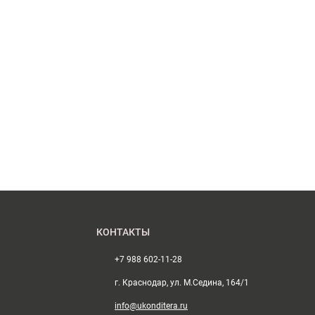
КОНТАКТЫ
+7 988 602-11-28
г. Краснодар, ул. М.Седина, 164/1
info@ukonditera.ru