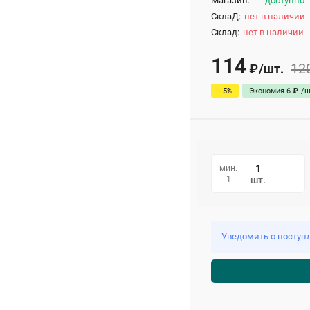
Магазин:
доступно
СклаД:
нет в наличии
Склад:
нет в наличии
114
12
/
шт.
₽
- 5%
Экономия
6
₽
/
ш
мин.
1
шт.
Уведомить о поступ