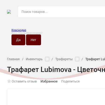
Краснодар
Ваш город
Краснодар
?
О МАГАЗИНЕ
НО
Главная
/
Инвентарь
/
Трафареты
/
Трафарет Lu
Трафарет Lubimova - Цвето
Оставить отзыв
Избранное
Поделиться