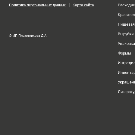
|
Расходн
Политика персональных данных
Карта сайта
Красите
Пищевая
Вырубки
© ИП Плохотникова Д.А.
Упаковка
Формы
Ингреди
Инвента
Украшен
Литерату