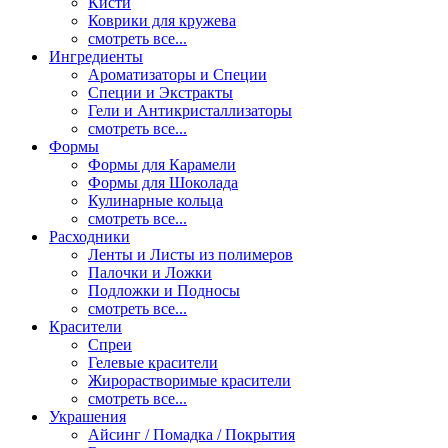
Кисти
Коврики для кружева
смотреть все...
Ингредиенты
Ароматизаторы и Специи
Специи и Экстракты
Гели и Антикристаллизаторы
смотреть все...
Формы
Формы для Карамели
Формы для Шоколада
Кулинарные кольца
смотреть все...
Расходники
Ленты и Листы из полимеров
Палочки и Ложки
Подложки и Подносы
смотреть все...
Красители
Спреи
Гелевые красители
Жирорастворимые красители
смотреть все...
Украшения
Айсинг / Помадка / Покрытия