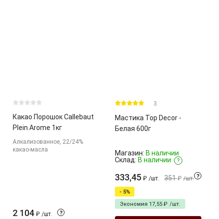
3
Какао Порошок Callebaut
Мастика Top Decor -
Plein Arome 1кг
Белая 600г
Алкализованное, 22/24%
какао-масла
Магазин:
В наличии
Склад:
В наличии
?
333,45
?
351
₽
/
шт.
₽
/
шт.
- 5%
Экономия
17,55
₽
/
шт.
2 104
?
₽
/
шт.