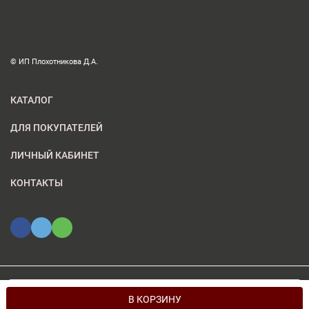
© ИП Плохотникова Д.А.
КАТАЛОГ
ДЛЯ ПОКУПАТЕЛЕЙ
ЛИЧНЫЙ КАБИНЕТ
КОНТАКТЫ
Мы используем файлы cookie, чтобы сайт был лучше для
© 2026 ИП Плохотникова Д.А.. Все права защищены
OK
В КОРЗИНУ
вас.