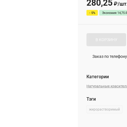
280,25
₽
/
шт
- 5%
Экономия
14,75
В КОРЗИНУ
Заказ по телефону
Категории
Натуральные красител
Тэги
жирорастворимый