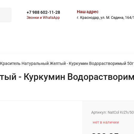
Наш адрес
+7 988 602-11-28
Звонки и WhatsApp
г. Краснодар, ул. М. Седина, 164/
И
БЛОГ
СКИДКИ
АКЦИИ
ОПЛАТА
ДОСТАВКА
Краситель Натуральный Желтый - Куркумин Водорастворимый 50г
тый - Куркумин Водорастворим
Артикул:
NatCol KrZh/5
нет в наличии