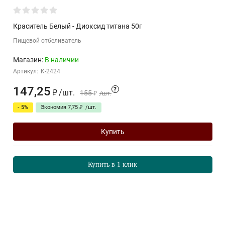
Краситель Белый - Диоксид титана 50г
Пищевой отбеливатель
Магазин:
В наличии
Артикул:
K-2424
147,25
?
₽
/
шт.
155
₽
/
шт.
- 5%
Экономия
7,75
₽
/
шт.
Купить
Купить в 1 клик