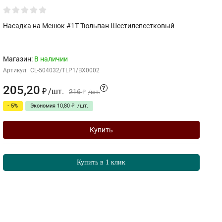
Насадка на Мешок #1T Тюльпан Шестилепестковый
Кр
Mo
Магазин:
В наличии
М
Артикул:
CL-504032/TLP1/BX0002
Ар
205,20
6
?
₽
/
шт.
216
₽
/
шт.
- 5%
Экономия
10,80
₽
/
шт.
Купить
Купить в 1 клик