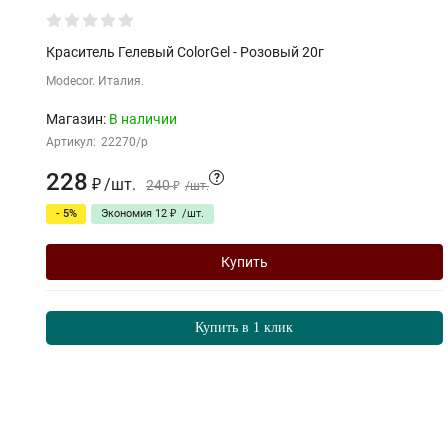
Краситель Гелевый ColorGel - Розовый 20г
Modecor. Италия.
Магазин:
В наличии
Артикул:
22270/p
228
?
₽
/
шт.
240
₽
/
шт.
- 5%
Экономия
12
₽
/
шт.
Купить
Купить в 1 клик