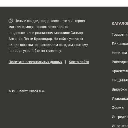
?
Цены и скидки, представленные в интернет-
КАТАЛО
магазине, могут не соответствовать
предложению в розничном магазине Синьор
Товары 
Антонио Петти Краснодар. На сайте указаны
Ликвида
общие остатки по нескольким складам, поэтому
наличие уточняйте по телефону.
Новинки
|
Расходн
Политика персональных данных
Карта сайта
Красите
Пищевая
Вырубки
© ИП Плохотникова Д.А.
Упаковка
Формы
Ингреди
Инвента