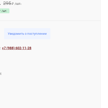
295
.
₽
/
шт.
₽
/
шт.
Уведомить о поступлении
:
+7 (988) 602-11-28
и