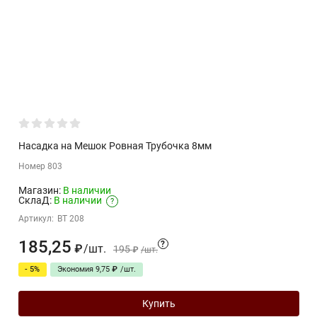
Насадка на Мешок Ровная Трубочка 8мм
Номер 803
Магазин:
В наличии
СклаД:
В наличии
?
Артикул:
BT 208
185,25
?
/
шт.
₽
195
₽
/
шт.
- 5%
Экономия
9,75
₽
/
шт.
Купить