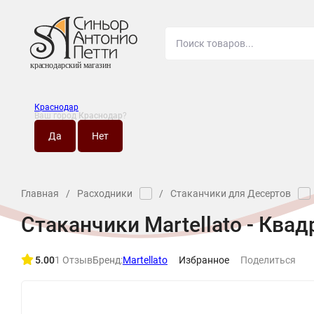
Краснодар
Ваш город
Краснодар
?
О МАГАЗИНЕ
НО
Главная
/
Расходники
/
Стаканчики для Десертов
Стаканчики Martellato - Кв
5.00
1 Отзыв
Бренд:
Martellato
Избранное
Поделиться