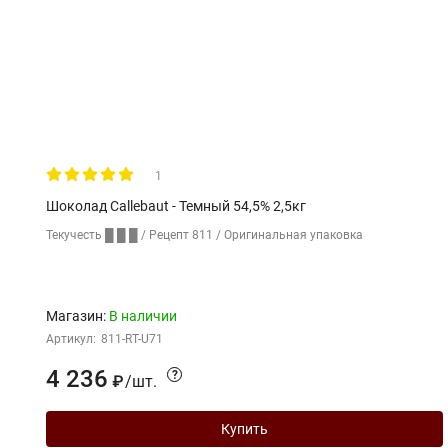
1
Шоколад Callebaut - Темный 54,5% 2,5кг
Текучесть █ █ █ / Рецепт 811 / Оригинальная упаковка
Магазин:
В наличии
Артикул:
811-RT-U71
4 236
?
/
шт.
₽
Купить