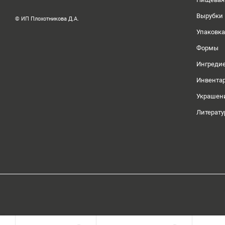
Вырубки
© ИП Плохотникова Д.А.
Упаковка
Формы
Ингреди
Инвента
Украшен
Литерату