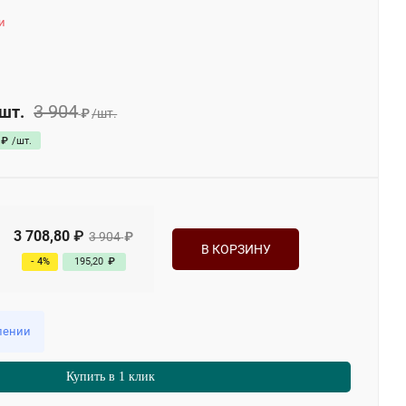
и
3 904
шт.
₽
/
шт.
₽
/
шт.
3 708,80
₽
3 904
₽
В КОРЗИНУ
- 4%
195,20
₽
лении
Купить в 1 клик