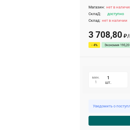
Магазин:
нет в наличи
СклаД:
доступно
Склад:
нет в наличии
3 708,80
/
₽
- 4%
Экономия
195,20
мин.
1
шт.
Уведомить о поступ