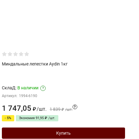
Миндальные лепестки Aydin 1кг
С
1
Ра
СклаД:
В наличии
?
М
Артикул:
1994-6190
Ар
1 747,05
1
?
/
шт.
₽
1 839
₽
/
шт.
- 5%
Экономия
91,95
₽
/
шт.
Купить