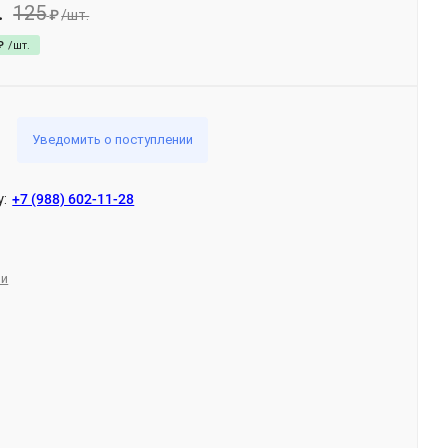
125
.
₽
/
шт.
₽
/
шт.
Уведомить о поступлении
у:
+7 (988) 602-11-28
ли