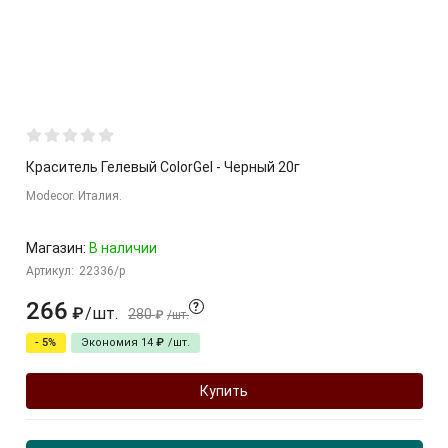
Краситель Гелевый ColorGel - Черный 20г
Modecor. Италия.
Магазин:
В наличии
Артикул:
22336/p
266
?
/
шт.
₽
280
₽
/
шт.
- 5%
Экономия
14
₽
/
шт.
Купить