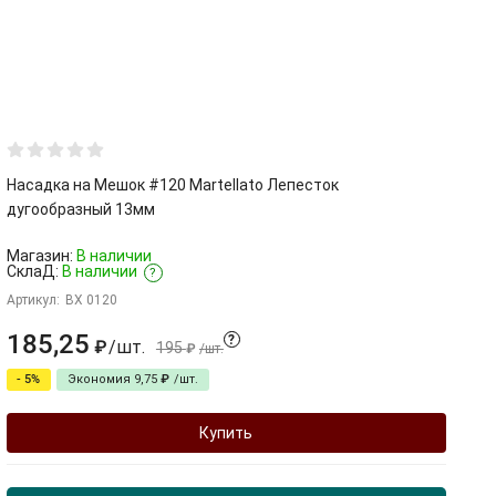
Насадка на Мешок #120 Martellato Лепесток
Н
дугообразный 13мм
Магазин:
В наличии
М
СклаД:
В наличии
С
?
Артикул:
BX 0120
Ар
185,25
1
?
/
шт.
₽
195
₽
/
шт.
- 5%
Экономия
9,75
₽
/
шт.
Купить