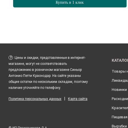
Купить в 1 клик
?
Цены и скидки, представленные в интернет-
КАТАЛО
магазине, могут не соответствовать
предложению в розничном магазине Синьор
Товары 
Антонио Петти Краснодар. На сайте указаны
Ликвида
общие остатки по нескольким складам, поэтому
наличие уточняйте по телефону.
Новинки
|
Расходни
Политика персональных данных
Карта сайта
Красите
Пищевая
Вырубки
© ИП Плохотникова Д.А.