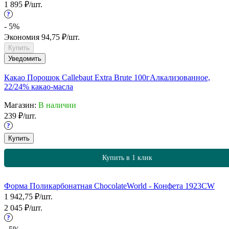
1 895
₽
/
шт.
?
- 5%
Экономия
94,75
₽
/
шт.
Купить
Уведомить
Какао Порошок Callebaut Extra Brute 100г
Алкализованное,
22/24% какао-масла
Магазин:
В наличии
239
₽
/
шт.
?
Купить
Купить в 1 клик
Форма Поликарбонатная ChocolateWorld - Конфета 1923CW
1 942,75
₽
/
шт.
2 045
₽
/
шт.
?