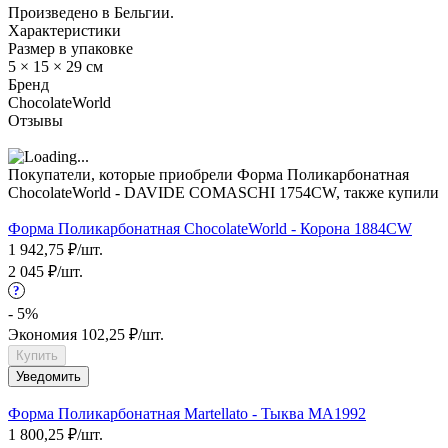
Произведено в Бельгии.
Характеристики
Размер в упаковке
5 × 15 × 29 см
Бренд
ChocolateWorld
Отзывы
Покупатели, которые приобрели Форма Поликарбонатная
ChocolateWorld - DAVIDE COMASCHI 1754CW, также купили
Форма Поликарбонатная ChocolateWorld - Корона 1884CW
1 942,75
₽
/
шт.
2 045
₽
/
шт.
?
- 5%
Экономия
102,25
₽
/
шт.
Купить
Уведомить
Форма Поликарбонатная Martellato - Тыква MA1992
1 800,25
₽
/
шт.