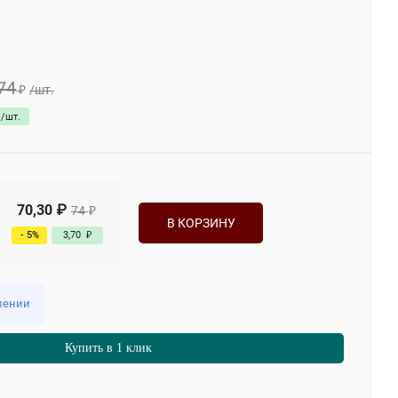
74
₽
/
шт.
/
шт.
70,30
₽
74
₽
В КОРЗИНУ
- 5%
3,70
₽
лении
Купить в 1 клик