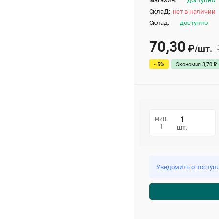
Магазин:
доступно
СклаД:
нет в наличии
Склад:
доступно
70,30
₽
/
шт.
- 5%
Экономия
3,70
₽
мин.
1
шт.
Уведомить о поступ