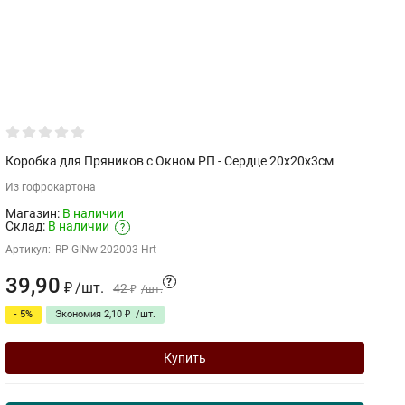
Коробка для Пряников с Окном РП - Сердце 20х20х3см
Са
Из гофрокартона
Бу
Магазин:
В наличии
Склад:
В наличии
?
С
Артикул:
RP-GINw-202003-Hrt
39,90
3
?
₽
/
шт.
42
₽
/
шт.
- 5%
Экономия
2,10
₽
/
шт.
Купить