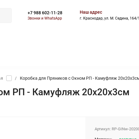
Наш адрес
+7 988 602-11-28
Звонки и WhatsApp
г. Краснодар, ул. М. Седина, 164/
ВОСТИ
БЛОГ
СКИДКИ
АКЦИИ
ОПЛАТА
ДОСТАВ
ья
/
Коробка для Пряников с Окном РП - Камуфляж 20х20х3с
ом РП - Камуфляж 20х20х3см
Артикул:
RP-GINw-20200