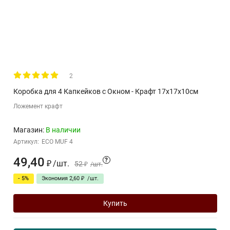
2
Коробка для 4 Капкейков с Окном - Крафт 17х17х10см
Ложемент крафт
Магазин:
В наличии
Артикул:
ECO MUF 4
49,40
?
₽
/
шт.
52
₽
/
шт.
- 5%
Экономия
2,60
₽
/
шт.
Купить