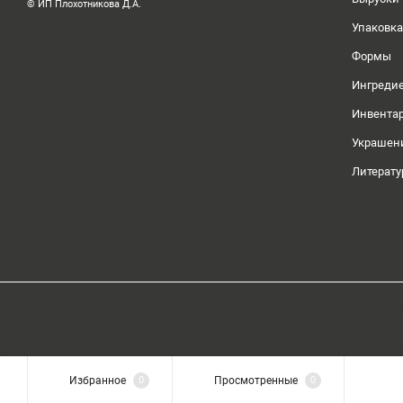
© ИП Плохотникова Д.А.
Упаковка
Формы
Ингреди
Инвента
Украшен
Литерату
Избранное
0
Просмотренные
0