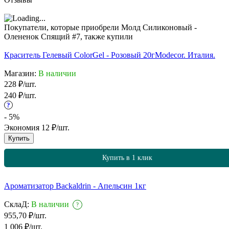
Покупатели, которые приобрели Молд Силиконовый -
Олененок Спящий #7, также купили
Краситель Гелевый ColorGel - Розовый 20г
Modecor. Италия.
Магазин:
В наличии
228
₽
/
шт.
240
₽
/
шт.
?
- 5%
Экономия
12
₽
/
шт.
Купить
Купить в 1 клик
Ароматизатор Backaldrin - Апельсин 1кг
СклаД:
В наличии
?
955,70
₽
/
шт.
1 006
₽
/
шт.